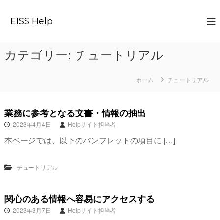
コ
ン
EISS Help
テ
ン
カテゴリー:
チュートリアル
ツ
へ
ス
ホーム
チュートリアル
キ
ッ
プ
業務に参考となる文書・情報の抽出
2023年4月4日
Helpサイト担当者
本ページでは、以下のパンフレットの項目に […]
チュートリアル
関心のある情報へ容易にアクセスする
2023年3月7日
Helpサイト担当者